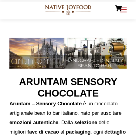
Ca
Skip
Men
to
content
ARUNTAM SENSORY
CHOCOLATE
Aruntam – Sensory Chocolate
è un cioccolato
artigianale bean to bar italiano, nato per suscitare
emozioni autentiche
. Dalla
selezione
delle
migliori
fave di cacao
al
packaging
, ogni
dettaglio