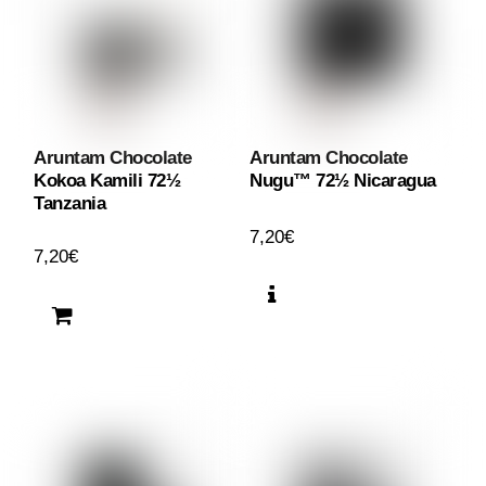
Aruntam Chocolate
Aruntam Chocolate
Kokoa Kamili 72½
Nugu™ 72½ Nicaragua
Tanzania
7,20
€
7,20
€