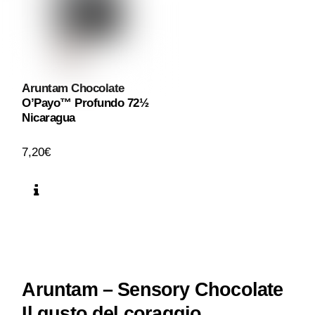
Aruntam Chocolate
O’Payo™ Profundo 72½
Nicaragua
7,20
€
Aruntam – Sensory Chocolate
Il gusto del coraggio.