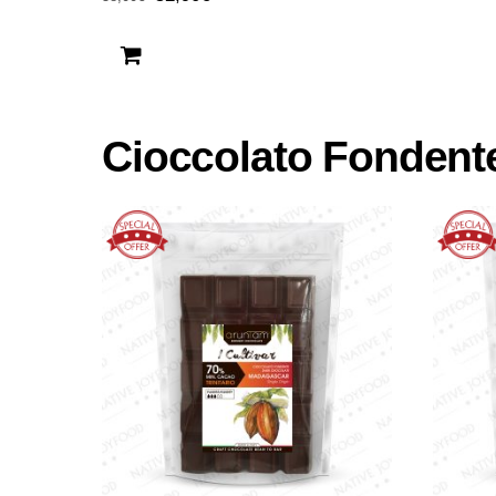
prezzo
prezzo
originale
attuale
era:
è:
58,00€.
52,90€.
Cioccolato Fondent