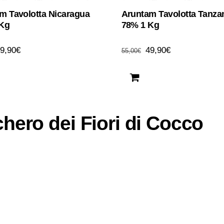
m Tavolotta Nicaragua
Aruntam Tavolotta Tanza
 Kg
78% 1 Kg
Il
Il
Il
9,90
€
49,90
€
55,00
€
rezzo
prezzo
prezzo
prezzo
riginale
attuale
originale
attuale
ra:
è:
era:
è:
5,00€.
49,90€.
55,00€.
49,90€.
hero dei Fiori di Cocco