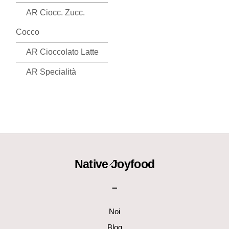
AR Ciocc. Zucc.
Cocco
AR Cioccolato Latte
AR Specialità
Back
Native Joyfood
To
–
Top
Noi
Blog