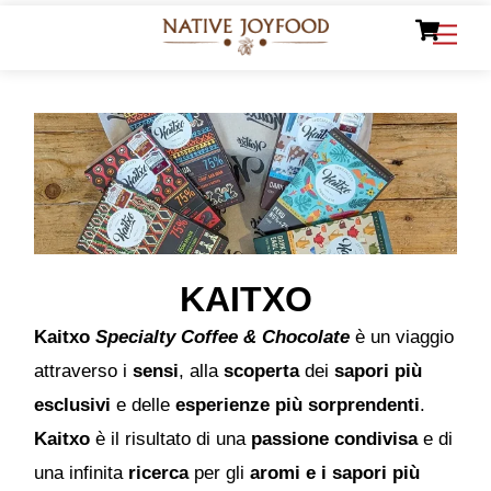
Ca
Skip
Men
to
content
KAITXO
Kaitxo
Specialty Coffee & Chocolate
è un viaggio
attraverso i
sensi
, alla
scoperta
dei
sapori più
esclusivi
e delle
esperienze più sorprendenti
.
Kaitxo
è il risultato di una
passione condivisa
e di
una infinita
ricerca
per gli
aromi e i sapori più