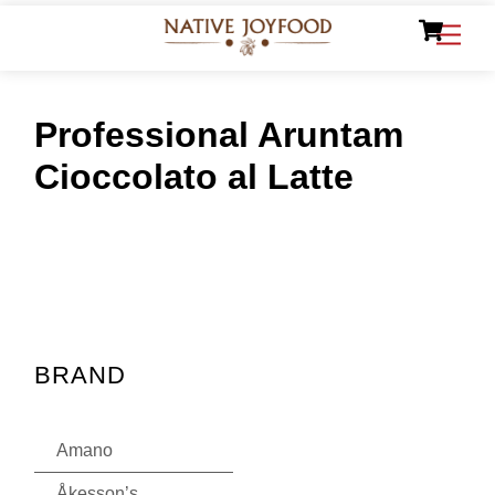
Ca
Skip
Men
to
content
Professional Aruntam
Cioccolato al Latte
BRAND
Amano
Åkesson’s