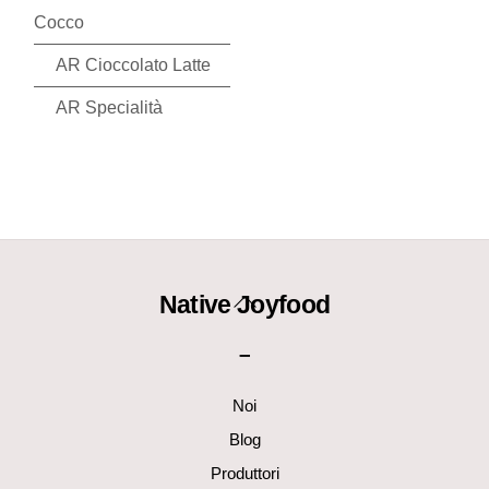
Cocco
AR Cioccolato Latte
AR Specialità
Back
Native Joyfood
To
–
Top
Noi
Blog
Produttori