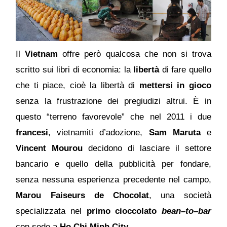
Il
Vietnam
offre però qualcosa che non si trova
scritto sui libri di economia: la
libertà
di fare quello
che ti piace, cioè la libertà di
mettersi in gioco
senza la frustrazione dei pregiudizi altrui. È in
questo “terreno favorevole” che nel 2011 i due
francesi
, vietnamiti d’adozione,
Sam Maruta
e
Vincent Mourou
decidono di lasciare il settore
bancario e quello della pubblicità per fondare,
senza nessuna esperienza precedente nel campo,
Marou Faiseurs de Chocolat
, una società
specializzata nel
primo cioccolato
bean–to–bar
con sede a
Ho Chi Minh City
.