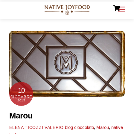
Ca
Skip
Men
to
content
10
DICEMBRE
2015
Marou
blog
cioccolato
,
Marou
,
native
ELENA TICOZZI VALERIO