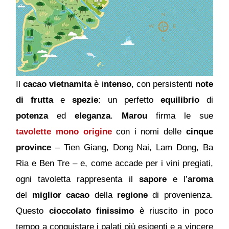
Il
cacao vietnamita
è i
ntenso
, con persistenti
note
di frutta
e
spezie
: un perfetto
equilibrio
di
potenza
ed
eleganza
.
Marou
firma le sue
tavolette
mono origine
con i nomi delle
cinque
province
– Tien Giang, Dong Nai, Lam Dong, Ba
Ria e Ben Tre – e, come accade per i vini pregiati,
ogni tavoletta rappresenta il
sapore
e l’
aroma
del
miglior cacao
della
regione
di provenienza.
Questo
cioccolato finissimo
è riuscito in poco
tempo a conquistare i palati più esigenti e a vincere