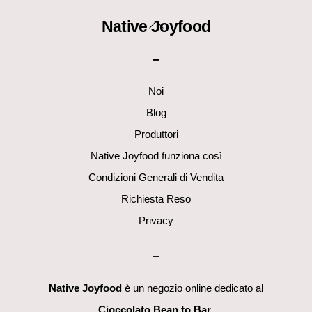
Back
Native Joyfood
To
–
Top
Noi
Blog
Produttori
Native Joyfood funziona così
Condizioni Generali di Vendita
Richiesta Reso
Privacy
–
Native Joyfood
è un negozio online dedicato al
Cioccolato Bean to Bar
.