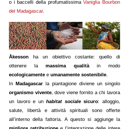
o i baccelli della profumatissima
Vaniglia Bourbon
del Madagascar
.
Åkesson
ha un
obiettivo costante: quello di
ottenere la
massima qualità
in modo
ecologicamente
e
umanamente sostenibile
.
In
Madagascar
la piantagione diviene un singolo
organismo vivente
, dove viene fornito a chi lavora
un lavoro e un
habitat sociale
sicuro
: alloggio,
salute, libertà e attività spirituali sono offerte
all’interno della fattoria. A questo si aggiunge la
migliore retribuzione
e l’integrazione delle intere