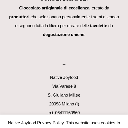
Cioccolato artigianale di eccellenza
, creato da
produttori
che selezionano personalmente i semi di cacao
e seguono tutta la filiera per creare delle
tavolette
da
degustazione uniche
.
–
Native Joyfood
Via Varese 8
S. Giuliano Mil.se
20098 Milano (I)
p.i. 06411160960
info@nativejoyfood.com
Native Joyfood Privacy Policy. This website uses cookies to