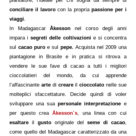
piantatore, l’ideale per chi sogna da sempre di
conciliare il
lavoro
con la propria
passione per i
viaggi
.
In Madagascar
Åkesson
nel corso degli anni
impara i
segreti delle coltivazioni
e si concentra
sul
cacao puro
e sul
pepe.
Acquista nel 2009 una
piantagione in Brasile e in pratica si ritrova a
vendere le sue fave di cacao a tutti i migliori
cioccolatieri del mondo, da cui apprende
l’affascinante
arte
di
creare
il
cioccolato
nelle sue
molteplici sfaccettature. Decide quindi di voler
sviluppare una sua
personale interpretazione
e
per questo crea
Åkesson´s
, una linea con cui
esaltare
il
gusto
originale del
seme di cacao
,
come quello del Madagascar caratterizzato da una