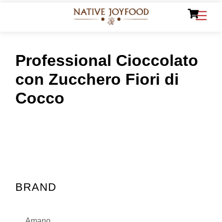
Ca
Skip
Men
to
content
Professional Cioccolato
con Zucchero Fiori di
Cocco
BRAND
Amano