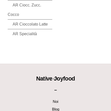
AR Ciocc. Zucc.
Cocco
AR Cioccolato Latte
AR Specialità
Back
Native Joyfood
To
–
Top
Noi
Blog