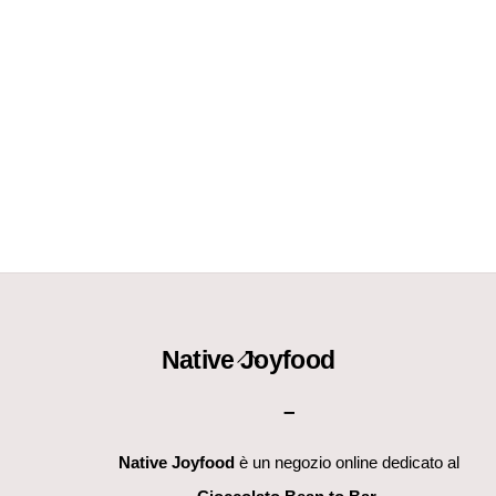
Back
Native Joyfood
To
–
Top
Native Joyfood
è un negozio online dedicato al