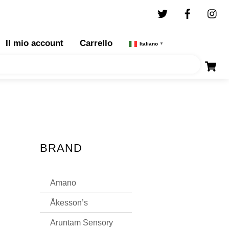
Twitter
Facebo
I
Il mio account
Carrello
Italiano
▼
BRAND
Amano
Åkesson’s
Aruntam Sensory