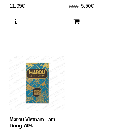
RT
Il
Il
11,95
€
5,50
€
8,50
€
prezzo
prezzo
originale
attuale
A!
era:
è:
8,50€.
5,50€.
Marou Vietnam Lam
Dong 74%