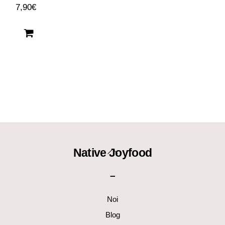
7,90
€
Back
Native Joyfood
To
–
Top
Noi
Blog