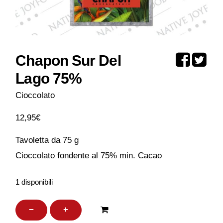
Chapon Sur Del
Lago 75%
Cioccolato
12,95
€
Tavoletta da 75 g
Cioccolato fondente al 75% min. Cacao
1 disponibili
Chapon
−
+
Sur