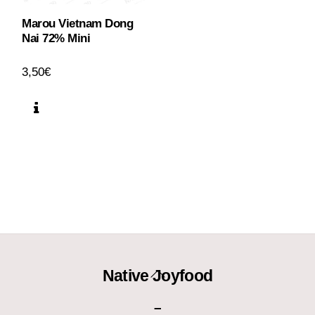
Marou Vietnam Dong
Nai 72% Mini
3,50
€
Back
Native Joyfood
To
–