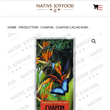
Ca
Skip
Men
to
content
HOME
PRODUTTORI
CHAPON
CHAPON CACAO RARI