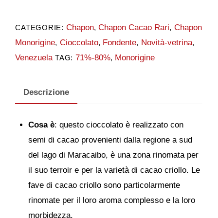
Del
Chapon
Chapon Cacao Rari
Chapon
CATEGORIE:
,
,
Lago
Monorigine
Cioccolato
Fondente
Novità-vetrina
,
,
,
,
75%
Venezuela
71%-80%
Monorigine
TAG:
,
quantità
Descrizione
Cosa è
: questo cioccolato è realizzato con
semi di cacao provenienti dalla regione a sud
del lago di Maracaibo, è una zona rinomata per
il suo terroir e per la varietà di cacao criollo. Le
fave di cacao criollo sono particolarmente
rinomate per il loro aroma complesso e la loro
morbidezza.