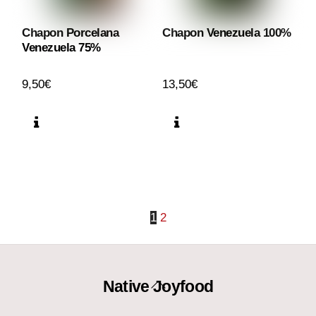
Chapon Porcelana
Chapon Venezuela 100%
Venezuela 75%
9,50
€
13,50
€
1
2
Back
Native Joyfood
To