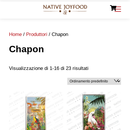
Ca
Skip
Men
to
content
Home
/
Produttori
/ Chapon
Chapon
Visualizzazione di 1-16 di 23 risultati