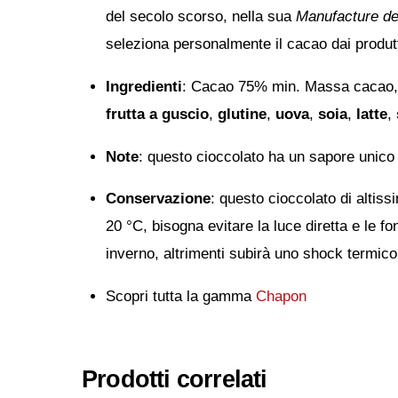
del secolo scorso, nella sua
Manufacture d
seleziona personalmente il cacao dai produtto
Ingredienti
: Cacao 75% min. Massa cacao, z
frutta a guscio
,
glutine
,
uova
,
soia
,
latte
,
Note
: questo cioccolato ha un sapore unico c
Conservazione
: questo cioccolato di altis
20 °C, bisogna evitare la luce diretta e le f
inverno, altrimenti subirà uno shock termico 
Scopri tutta la gamma
Chapon
Prodotti correlati