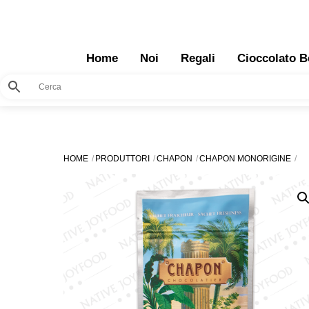
Skip
to
content
Home
Noi
Regali
Cioccolato B
HOME
PRODUTTORI
CHAPON
CHAPON MONORIGINE