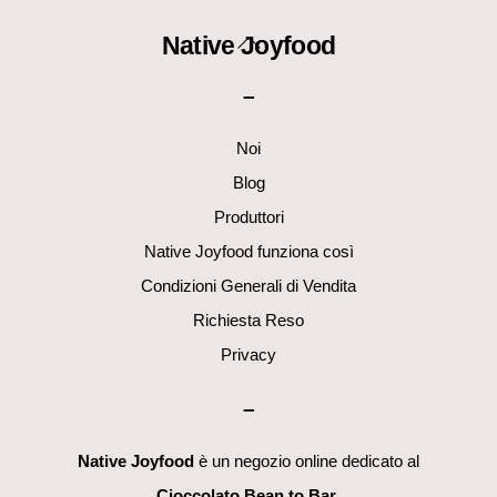
Back
Native Joyfood
To
–
Top
Noi
Blog
Produttori
Native Joyfood funziona così
Condizioni Generali di Vendita
Richiesta Reso
Privacy
–
Native Joyfood
è un negozio online dedicato al
Cioccolato Bean to Bar
.