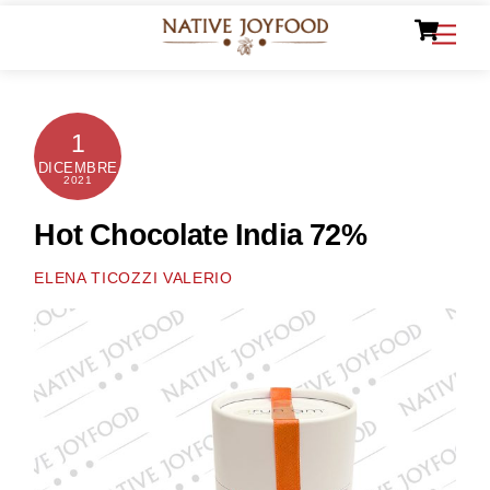
Ca
Skip
Men
to
content
1
DICEMBRE
2021
Hot Chocolate India 72%
ELENA TICOZZI VALERIO