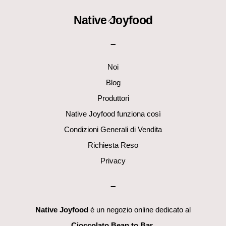
Back
Native Joyfood
To
–
Top
Noi
Blog
Produttori
Native Joyfood funziona così
Condizioni Generali di Vendita
Richiesta Reso
Privacy
–
Native Joyfood
è un negozio online dedicato al
Cioccolato Bean to Bar
.