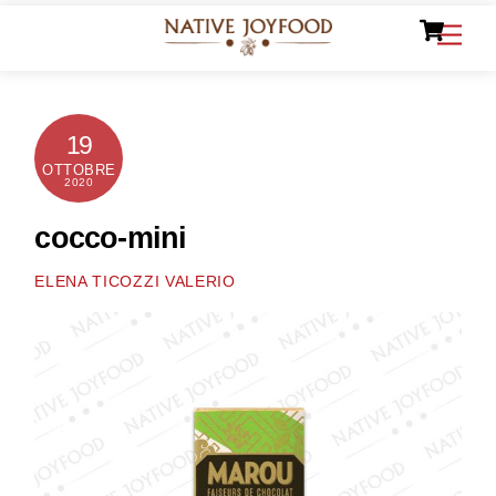
Ca
Skip
Men
to
content
19
OTTOBRE
2020
cocco-mini
ELENA TICOZZI VALERIO