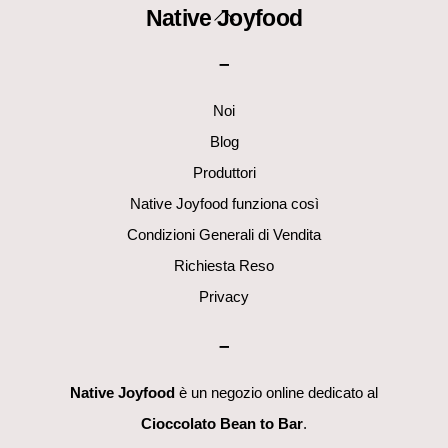
Back
Native Joyfood
To
–
Top
Noi
Blog
Produttori
Native Joyfood funziona così
Condizioni Generali di Vendita
Richiesta Reso
Privacy
–
Native Joyfood
è un negozio online dedicato al
Cioccolato Bean to Bar
.