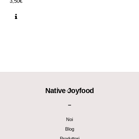
3,50
€
Back
Native Joyfood
To
–
Top
Noi
Blog
Produttori