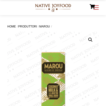
Ca
Skip
Men
to
content
HOME
PRODUTTORI
MAROU