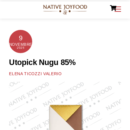
Ca
Skip
Men
to
content
9
NOVEMBRE
2025
Utopick Nugu 85%
ELENA TICOZZI VALERIO