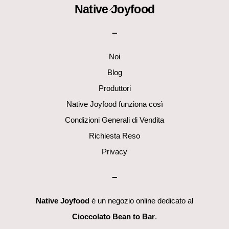
Back
Native Joyfood
To
–
Top
Noi
Blog
Produttori
Native Joyfood funziona così
Condizioni Generali di Vendita
Richiesta Reso
Privacy
–
Native Joyfood
è un negozio online dedicato al
Cioccolato Bean to Bar
.