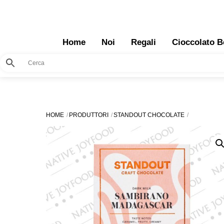
Skip
to
content
Home
Noi
Regali
Cioccolato B
HOME
PRODUTTORI
STANDOUT CHOCOLATE