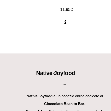
11,95
€
Back
Native Joyfood
To
–
Top
Native Joyfood
è un negozio online dedicato al
Cioccolato Bean to Bar
.