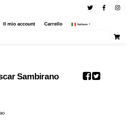
Twitter
Facebo
I
Il mio account
Carrello
Italiano
▼
scar Sambirano
cao