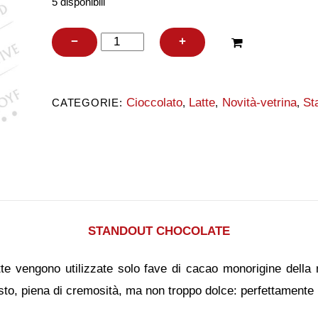
5 disponibili
Standout
−
+
Dark
Milk
Cioccolato
Latte
Novità-vetrina
St
CATEGORIE:
,
,
,
Madagascar
Sambirano
60%
quantità
STANDOUT CHOCOLATE
atte vengono utilizzate solo fave di cacao monorigine della 
to, piena di cremosità, ma non troppo dolce: perfettamente 