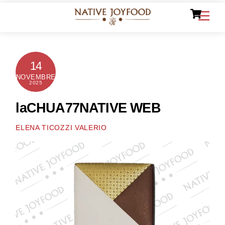
Ca
Skip
Men
to
content
14
NOVEMBRE
2025
laCHUA77NATIVE WEB
ELENA TICOZZI VALERIO