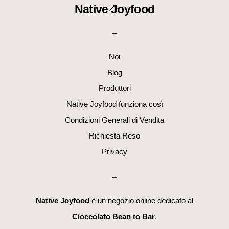
Back
Native Joyfood
To
–
Top
Noi
Blog
Produttori
Native Joyfood funziona così
Condizioni Generali di Vendita
Richiesta Reso
Privacy
–
Native Joyfood
è un negozio online dedicato al
Cioccolato Bean to Bar
.