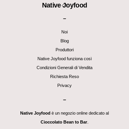
Back
Native Joyfood
To
–
Top
Noi
Blog
Produttori
Native Joyfood funziona così
Condizioni Generali di Vendita
Richiesta Reso
Privacy
–
Native Joyfood
è un negozio online dedicato al
Cioccolato Bean to Bar
.