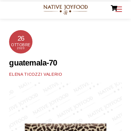
Ca
Skip
Men
to
content
26
OTTOBRE
2020
guatemala-70
ELENA TICOZZI VALERIO