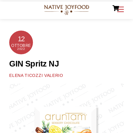
Ca
Skip
Men
to
content
12
OTTOBRE
2022
GIN Spritz NJ
ELENA TICOZZI VALERIO