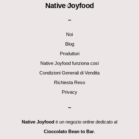
Back
Native Joyfood
To
–
Top
Noi
Blog
Produttori
Native Joyfood funziona così
Condizioni Generali di Vendita
Richiesta Reso
Privacy
–
Native Joyfood
è un negozio online dedicato al
Cioccolato Bean to Bar
.