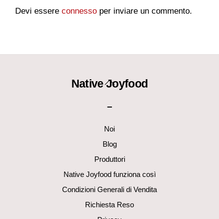
Devi essere
connesso
per inviare un commento.
Back
Native Joyfood
To
–
Top
Noi
Blog
Produttori
Native Joyfood funziona così
Condizioni Generali di Vendita
Richiesta Reso