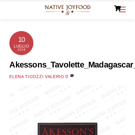
Ca
Skip
Men
to
content
10
LUGLIO
2018
Akessons_Tavolette_Madagascar_
0
ELENA TICOZZI VALERIO