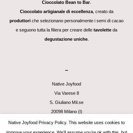
Cioccolato Bean to Bar
.
Cioccolato artigianale di eccellenza
, creato da
produttori
che selezionano personalmente i semi di cacao
e seguono tutta la filiera per creare delle
tavolette
da
degustazione uniche
.
–
Native Joyfood
Via Varese 8
S. Giuliano Mil.se
20098 Milano (I)
p.i. 06411160960
Native Joyfood Privacy Policy. This website uses cookies to
info@nativejoyfood.com
improve your experience. We'll assume you're ok with this, but