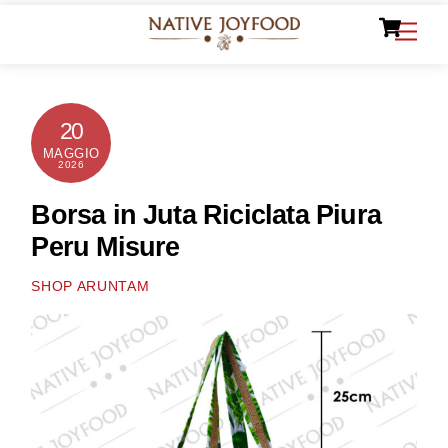
Ca
Skip
Men
to
content
20
MAGGIO
2026
Borsa in Juta Riciclata Piura
Peru Misure
SHOP ARUNTAM