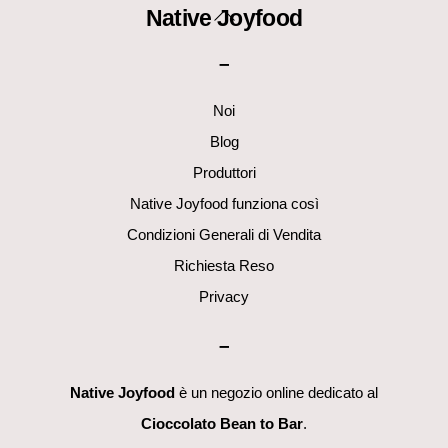
Back
Native Joyfood
To
–
Top
Noi
Blog
Produttori
Native Joyfood funziona così
Condizioni Generali di Vendita
Richiesta Reso
Privacy
–
Native Joyfood
è un negozio online dedicato al
Cioccolato Bean to Bar
.