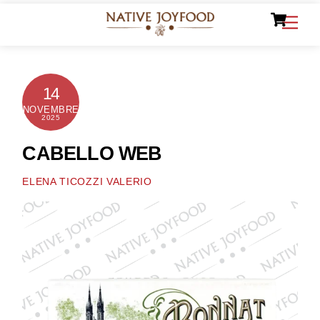
Ca
Skip
Men
to
content
14
NOVEMBRE
2025
CABELLO WEB
ELENA TICOZZI VALERIO