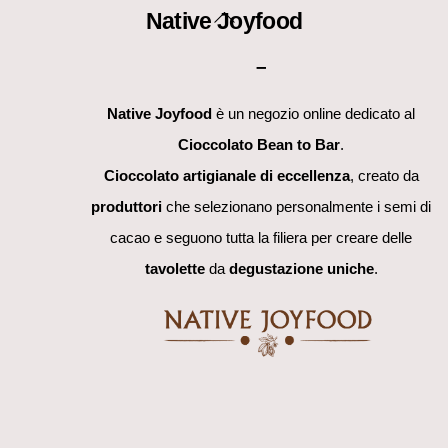
Back
Native Joyfood
To
–
Top
Native Joyfood
è un negozio online dedicato al
Cioccolato Bean to Bar
.
Cioccolato artigianale di eccellenza
, creato da
produttori
che selezionano personalmente i semi di
cacao e seguono tutta la filiera per creare delle
tavolette
da
degustazione uniche
.