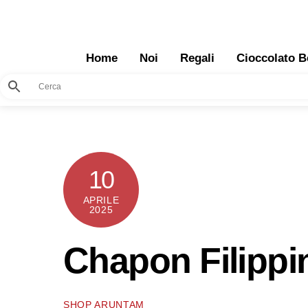
Skip
to
content
Home
Noi
Regali
Cioccolato B
10
APRILE
2025
Chapon Filippi
SHOP ARUNTAM