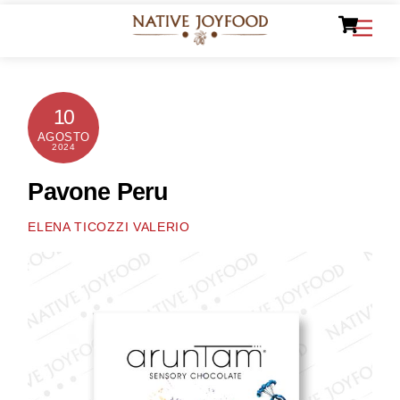
Ca
Skip
Men
to
content
10
AGOSTO
2024
Pavone Peru
ELENA TICOZZI VALERIO