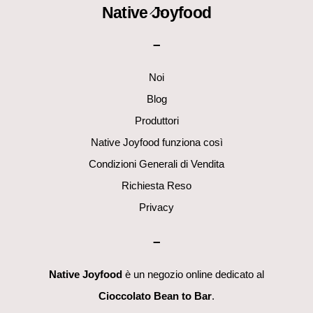
Back
Native Joyfood
To
–
Top
Noi
Blog
Produttori
Native Joyfood funziona così
Condizioni Generali di Vendita
Richiesta Reso
Privacy
–
Native Joyfood
è un negozio online dedicato al
Cioccolato Bean to Bar
.