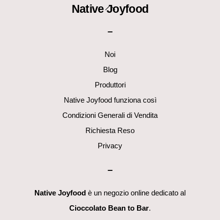
Back
Native Joyfood
To
–
Top
Noi
Blog
Produttori
Native Joyfood funziona così
Condizioni Generali di Vendita
Richiesta Reso
Privacy
–
Native Joyfood
è un negozio online dedicato al
Cioccolato Bean to Bar
.