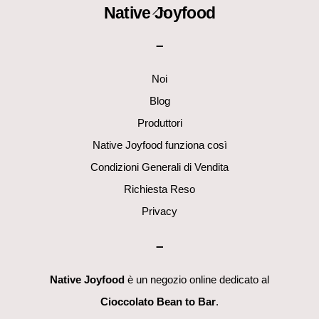
Back
Native Joyfood
To
–
Top
Noi
Blog
Produttori
Native Joyfood funziona così
Condizioni Generali di Vendita
Richiesta Reso
Privacy
–
Native Joyfood
è un negozio online dedicato al
Cioccolato Bean to Bar
.