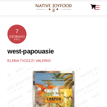
Ca
Skip
Men
to
content
7
GENNAIO
2021
west-papouasie
ELENA TICOZZI VALERIO