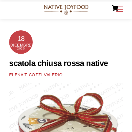
Ca
Skip
Men
to
content
18
DICEMBRE
2020
scatola chiusa rossa native
ELENA TICOZZI VALERIO