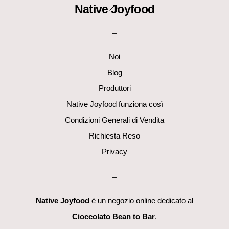
Back
Native Joyfood
To
–
Top
Noi
Blog
Produttori
Native Joyfood funziona così
Condizioni Generali di Vendita
Richiesta Reso
Privacy
–
Native Joyfood
è un negozio online dedicato al
Cioccolato Bean to Bar
.