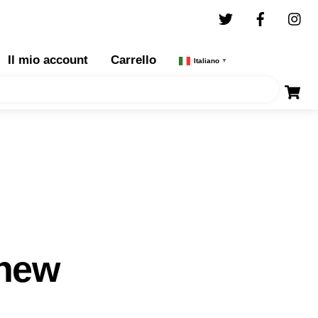
Twitter
Facebo
I
Il mio account
Carrello
Italiano
▼
new