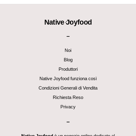
Back
Native Joyfood
To
–
Top
Noi
Blog
Produttori
Native Joyfood funziona così
Condizioni Generali di Vendita
Richiesta Reso
Privacy
–
Native Joyfood
è un negozio online dedicato al