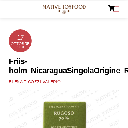
Ca
Skip
Men
to
content
17
OTTOBRE
2018
Friis-
holm_NicaraguaSingolaOrigine_
ELENA TICOZZI VALERIO