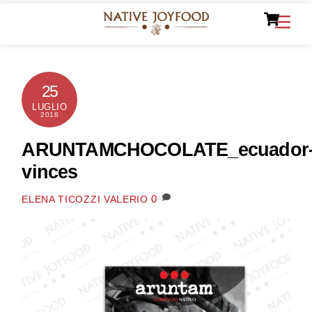
Ca
Skip
Men
to
content
25
LUGLIO
2018
ARUNTAMCHOCOLATE_ecuador
vinces
0
ELENA TICOZZI VALERIO