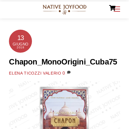
Ca
Skip
Men
to
content
13
GIUGNO
2018
Chapon_MonoOrigini_Cuba75
0
ELENA TICOZZI VALERIO