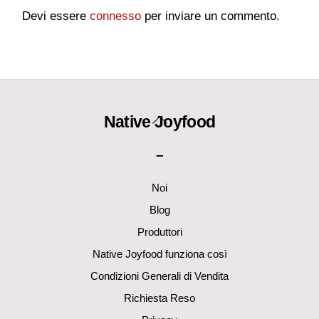
Devi essere
connesso
per inviare un commento.
Back
Native Joyfood
To
–
Top
Noi
Blog
Produttori
Native Joyfood funziona così
Condizioni Generali di Vendita
Richiesta Reso