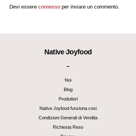
Devi essere
connesso
per inviare un commento.
Back
Native Joyfood
To
–
Top
Noi
Blog
Produttori
Native Joyfood funziona così
Condizioni Generali di Vendita
Richiesta Reso