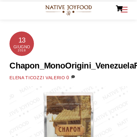
Ca
Skip
Men
to
content
13
GIUGNO
2018
Chapon_MonoOrigini_VenezuelaF
0
ELENA TICOZZI VALERIO