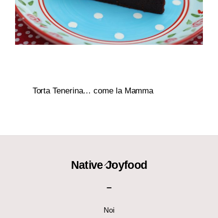
Torta Tenerina… come la Mamma
Back
Native Joyfood
To
–
Top
Noi