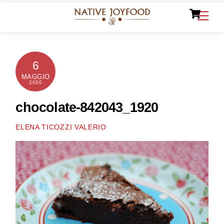
Ca
Skip
Men
to
content
6
MAGGIO
2020
chocolate-842043_1920
ELENA TICOZZI VALERIO