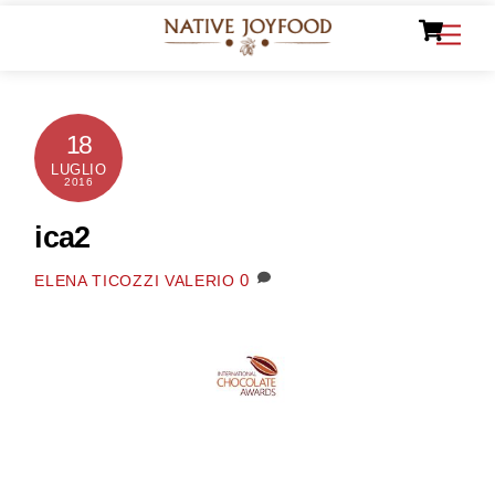
Ca
Skip
Men
to
content
18
LUGLIO
2016
ica2
0
ELENA TICOZZI VALERIO