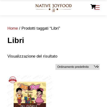
Ca
Skip
Men
to
content
Home
/ Prodotti taggati “Libri”
Libri
Visualizzazione del risultato