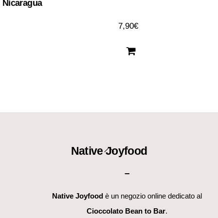
 Nicaragua
7,90
€
Back
Native Joyfood
To
–
Top
Native Joyfood
è un negozio online dedicato al
Cioccolato Bean to Bar
.