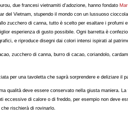
urou, due francesi vietnamiti d’adozione, hanno fondato
Mar
-bar del Vietnam, stupendo il mondo con un lussuoso cioccolat
llo zucchero di canna, tutto è scelto per esaltare i profumi e 
a miglior esperienza di gusto possibile. Ogni barretta è confe
fici, e riproduce disegni dai colori intensi ispirati al patrim
cao, zucchero di canna, burro di cacao, coriandolo, cardamo
iata per una tavoletta che saprà sorprendere e deliziare il pa
sima qualità deve essere conservato nella giusta maniera. La
onti eccessive di calore o di freddo, per esempio non deve ess
che rischierà di rovinarlo.