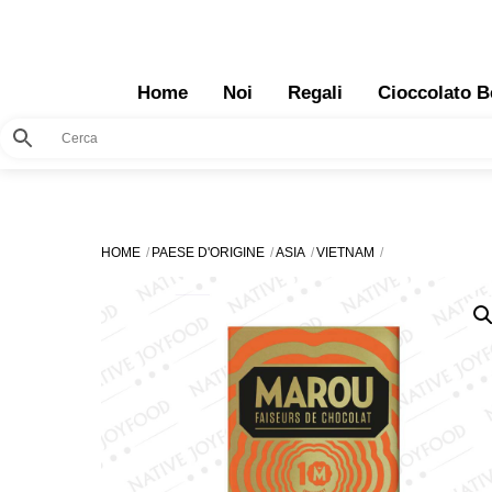
Skip
to
content
Home
Noi
Regali
Cioccolato B
HOME
PAESE D'ORIGINE
ASIA
VIETNAM