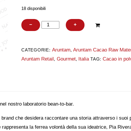
18 disponibili
Aruntam
−
+
Natural
Cacao
Aruntam
Aruntam Cacao Raw Mater
CATEGORIE:
,
Powder
Aruntam Retail
Gourmet
Italia
Cacao in pol
,
,
TAG:
Madagascar
quantità
nel nostro laboratorio bean-to-bar.
rand che desidera raccontare una storia attraverso i suoi pr
 rappresenta la ferrea volontà della sua ideatrice, Pia Rivera