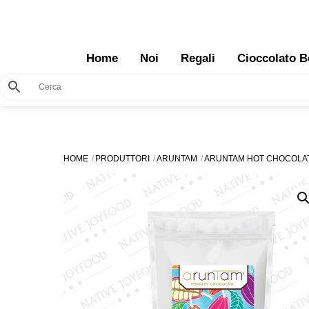
Skip
to
content
Home
Noi
Regali
Cioccolato B
HOME
PRODUTTORI
ARUNTAM
ARUNTAM HOT CHOCOLAT