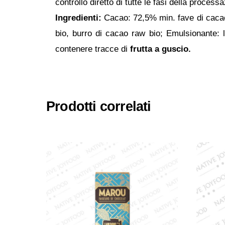
controllo diretto di tutte le fasi della process
Ingredienti:
Cacao: 72,5% min. fave di cacao,
bio, burro di cacao raw bio; Emulsionante: l
contenere tracce di
frutta a guscio.
Prodotti correlati