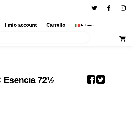
Twitter
Facebo
I
Il mio account
Carrello
Italiano
▼
 Esencia 72½