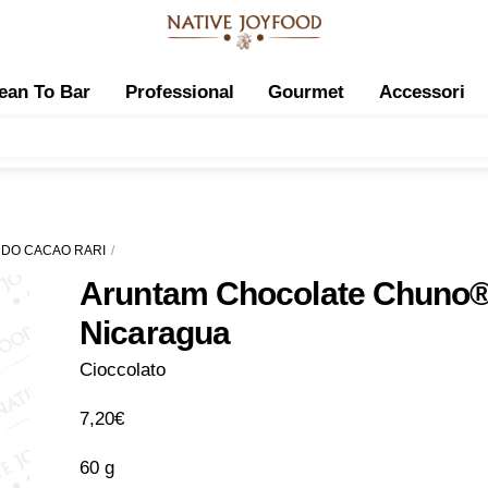
ean To Bar
Professional
Gourmet
Accessori
NDO CACAO RARI
Aruntam Chocolate Chuno®
Nicaragua
Cioccolato
7,20
€
60 g