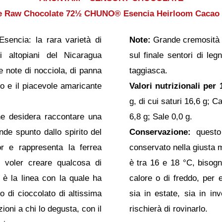
ine Raw Chocolate 72½ CHUNO® Esencia Heirloom Cacao 
ncia: la rara varietà di
Note:
Grande cremosità co
 altopiani del Nicaragua
sul finale sentori di le
e note di nocciola, di panna
taggiasca.
ico e il piacevole amaricante
Valori nutrizionali per 
g, di cui saturi 16,6 g; C
e desidera raccontare una
6,8 g; Sale 0,0 g.
nde spunto dallo spirito del
Conservazione:
questo 
or e rappresenta la ferrea
conservato nella giusta 
i voler creare qualcosa di
è tra 16 e 18 °C, bisogna
 è la linea con la quale ha
calore o di freddo, per
o di cioccolato di altissima
sia in estate, sia in in
ioni a chi lo degusta, con il
rischierà di rovinarlo.