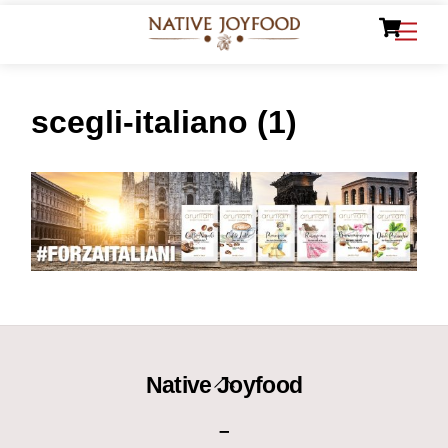
Ca
Skip
Men
to
content
scegli-italiano (1)
Back
Native Joyfood
To
–
Top