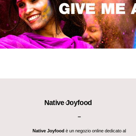
Back
Native Joyfood
To
–
Top
Native Joyfood
è un negozio online dedicato al