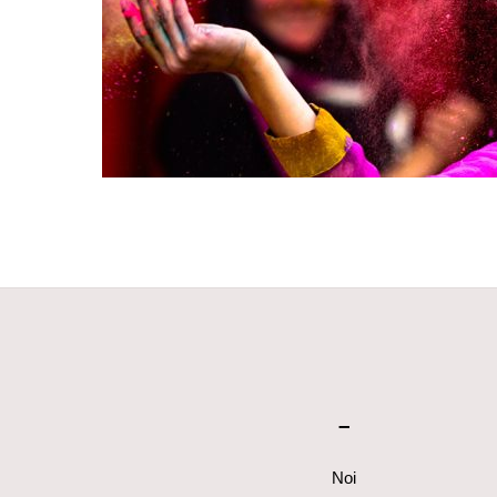
–
Noi