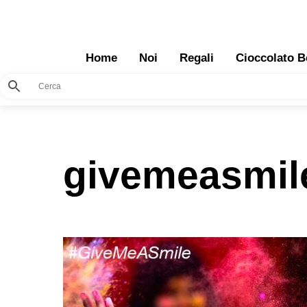
Skip
to
content
Home
Noi
Regali
Cioccolato B
givemeasmil