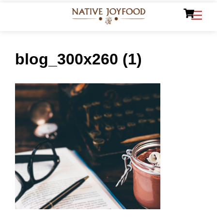
Ca
Skip
Men
to
content
blog_300x260 (1)