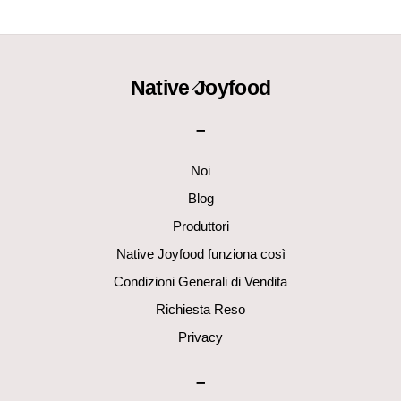
Back
Native Joyfood
To
–
Top
Noi
Blog
Produttori
Native Joyfood funziona così
Condizioni Generali di Vendita
Richiesta Reso
Privacy
–