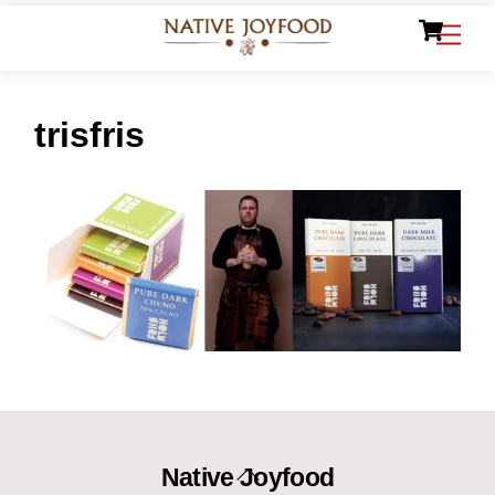
Ca
Skip
Men
to
content
trisfris
Back
Native Joyfood