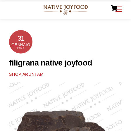
Ca
Skip
Men
to
content
31
GENNAIO
2024
filigrana native joyfood
SHOP ARUNTAM