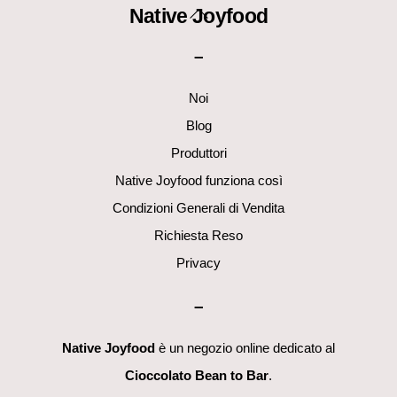
Back
Native Joyfood
To
–
Top
Noi
Blog
Produttori
Native Joyfood funziona così
Condizioni Generali di Vendita
Richiesta Reso
Privacy
–
Native Joyfood
è un negozio online dedicato al
Cioccolato Bean to Bar
.