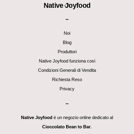
Back
Native Joyfood
To
–
Top
Noi
Blog
Produttori
Native Joyfood funziona così
Condizioni Generali di Vendita
Richiesta Reso
Privacy
–
Native Joyfood
è un negozio online dedicato al
Cioccolato Bean to Bar
.