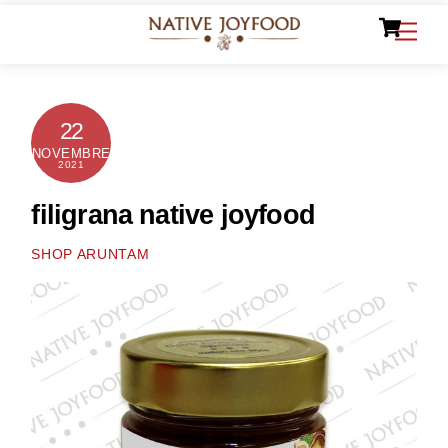
Ca
Skip
Men
to
content
22
NOVEMBRE
2021
filigrana native joyfood
SHOP ARUNTAM