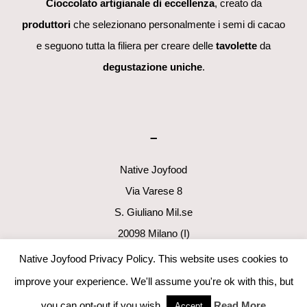
Cioccolato artigianale di eccellenza
, creato da
produttori
che selezionano personalmente i semi di cacao
e seguono tutta la filiera per creare delle
tavolette
da
degustazione uniche
.
–
Native Joyfood
Via Varese 8
S. Giuliano Mil.se
20098 Milano (I)
p.i. 06411160960
Native Joyfood Privacy Policy. This website uses cookies to
info@nativejoyfood.com
improve your experience. We'll assume you're ok with this, but
you can opt-out if you wish.
Read More
Accept