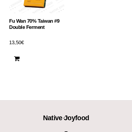
Fu Wan 70% Taiwan #9
Double Ferment
13,50
€
Back
Native Joyfood
To
–