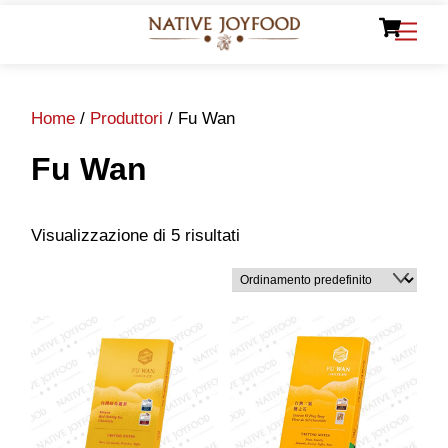
Ca
Skip
Men
to
content
Home
/
Produttori
/ Fu Wan
Fu Wan
Visualizzazione di 5 risultati