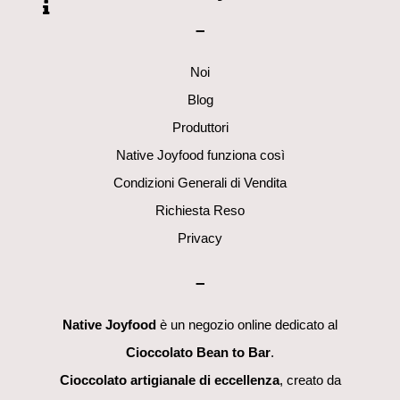
To
originale
attuale
–
Top
era:
è:
30,90€.
24,90€.
Noi
Blog
Produttori
Native Joyfood funziona così
Condizioni Generali di Vendita
Richiesta Reso
Privacy
–
Native Joyfood
è un negozio online dedicato al
Cioccolato Bean to Bar
.
Cioccolato artigianale di eccellenza
, creato da