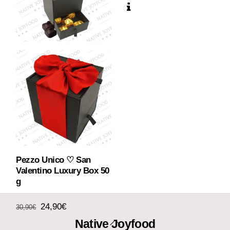
originale
attuale
era:
è:
28,90€.
20,90€.
Pezzo Unico ♡ San
Valentino Luxury Box 50
g
Il
Il
24,90
€
30,90
€
Back
Native Joyfood
prezzo
prezzo