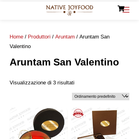
Ca
Skip
Men
to
content
Home
/
Produttori
/
Aruntam
/ Aruntam San
Valentino
Aruntam San Valentino
Visualizzazione di 3 risultati