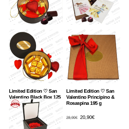
Limited Edition ♡ San
Limited Edition ♡ San
Valentino Black Box 125
Valentino Principino &
g
Rosaspina 195 g
Il
Il
18,90
€
20,90
€
28,90
€
prezzo
prezzo