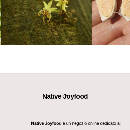
Back
Native Joyfood
To
–
Top
Native Joyfood
è un negozio online dedicato al